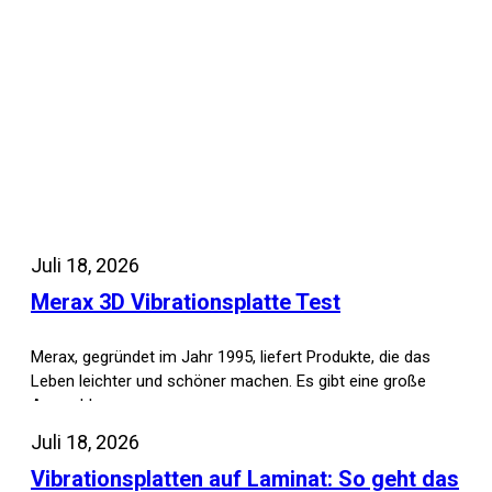
Juli 18, 2026
Merax 3D Vibrationsplatte Test
Merax, gegründet im Jahr 1995, liefert Produkte, die das
Leben leichter und schöner machen. Es gibt eine große
Auswahl, von …
Juli 18, 2026
Weiterlesen…
Vibrationsplatten auf Laminat: So geht das