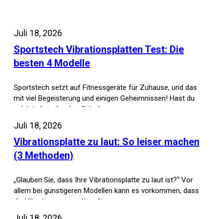
Juli 18, 2026
Sportstech Vibrationsplatten Test: Die
besten 4 Modelle
Sportstech setzt auf Fitnessgeräte für Zuhause, und das
mit viel Begeisterung und einigen Geheimnissen! Hast du
gehört, dass ihre Laufbänder …
Juli 18, 2026
Weiterlesen…
Vibrationsplatte zu laut: So leiser machen
(3 Methoden)
„Glauben Sie, dass Ihre Vibrationsplatte zu laut ist?“ Vor
allem bei günstigeren Modellen kann es vorkommen, dass
die Vibrationen ungedämpft …
Juli 18, 2026