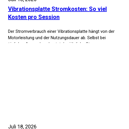
Weiterlesen…
Vibrationsplatte Stromkosten: So viel
Kosten pro Session
Der Stromverbrauch einer Vibrationsplatte hängt von der
Motorleistung und der Nutzungsdauer ab. Selbst bei
täglicher Anwendung kostet der jährliche Strom …
Weiterlesen…
Juli 18, 2026