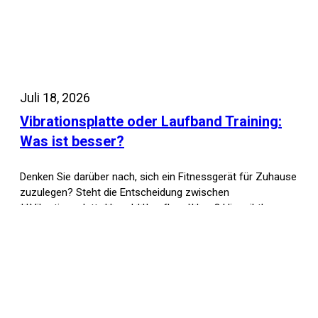
Juli 18, 2026
Vibrationsplatte oder Laufband Training:
Was ist besser?
Denken Sie darüber nach, sich ein Fitnessgerät für Zuhause
zuzulegen? Steht die Entscheidung zwischen
**Vibrationsplatte** und **Laufband** an? Hier gibt’s …
Weiterlesen…