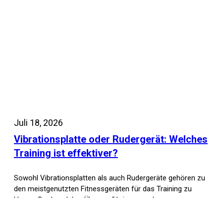
Weiterlesen…
Juli 18, 2026
Vibrationsplatte oder Rudergerät: Welches
Training ist effektiver?
Sowohl Vibrationsplatten als auch Rudergeräte gehören zu
den meistgenutzten Fitnessgeräten für das Training zu
Hause. Doch welche „Übungen“ bringen mehr …
Weiterlesen…