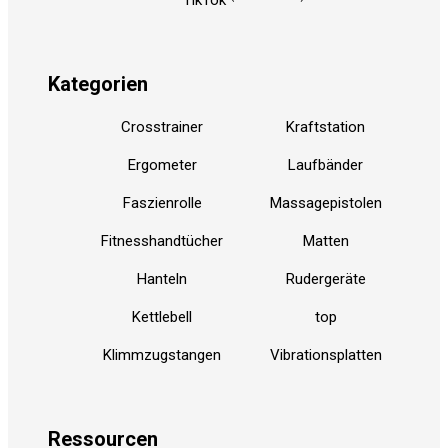
TikTok
Kategorien
Crosstrainer
Kraftstation
Ergometer
Laufbänder
Faszienrolle
Massagepistolen
Fitnesshandtücher
Matten
Hanteln
Rudergeräte
Kettlebell
top
Klimmzugstangen
Vibrationsplatten
Ressource
n