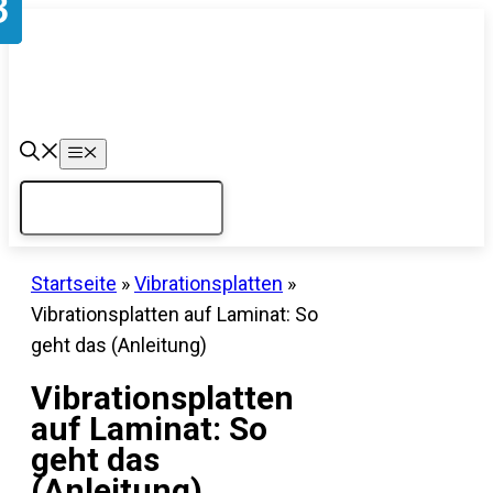
Zum
Inhalt
springen
Menü
Startseite
»
Vibrationsplatten
»
Vibrationsplatten auf Laminat: So
geht das (Anleitung)
Vibrationsplatten
auf Laminat: So
geht das
(Anleitung)