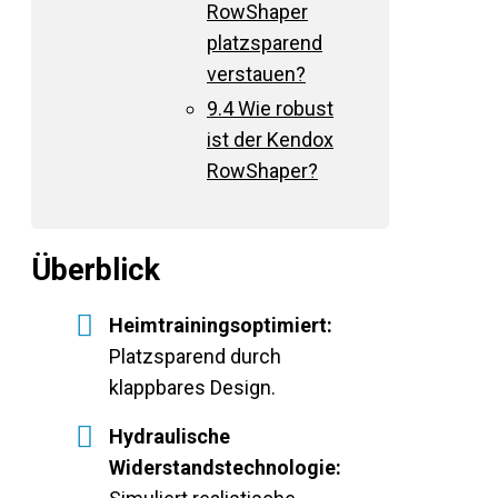
RowShaper
platzsparend
verstauen?
9.4
Wie robust
ist der Kendox
RowShaper?
Überblick
Heimtrainingsoptimiert:
Platzsparend durch
klappbares Design.
Hydraulische
Widerstandstechnologie: