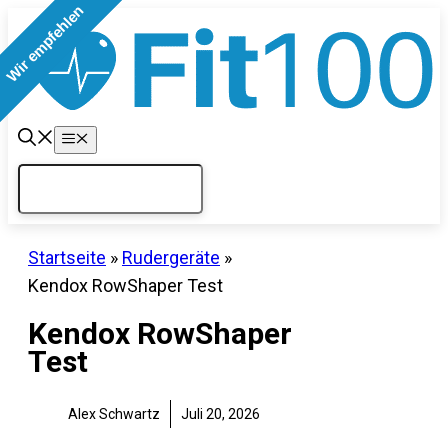
Wir empfehlen
Wir empfehlen
Wir empfehlen
Wir empfehlen
Zum
Inhalt
springen
Menü
Startseite
»
Rudergeräte
»
Kendox RowShaper Test
Kendox RowShaper
Test
Alex Schwartz
Juli 20, 2026