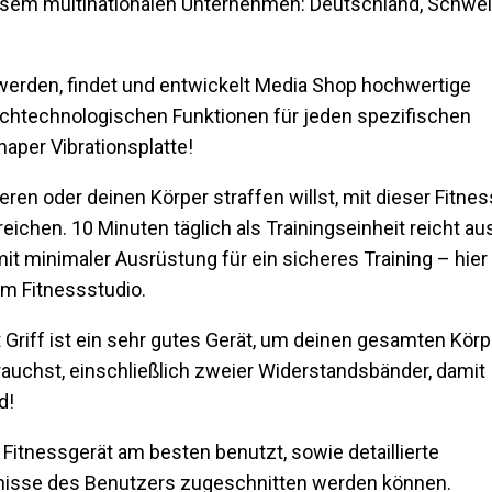
esem multinationalen Unternehmen: Deutschland, Schwei
t werden, findet und entwickelt Media Shop hochwertige
chtechnologischen Funktionen für jeden spezifischen
aper Vibrationsplatte!
ieren oder deinen Körper straffen willst, mit dieser Fitnes
reichen. 10 Minuten täglich als Trainingseinheit reicht au
it minimaler Ausrüstung für ein sicheres Training – hier
im Fitnessstudio.
 Griff ist ein sehr gutes Gerät, um deinen gesamten Körp
 brauchst, einschließlich zweier Widerstandsbänder, damit
d!
Fitnessgerät am besten benutzt, sowie detaillierte
fnisse des Benutzers zugeschnitten werden können.