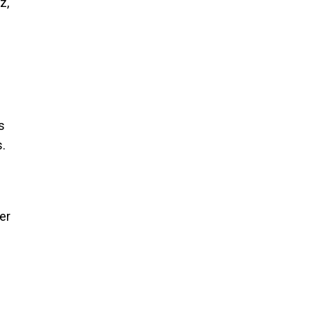
z,
s
s.
er