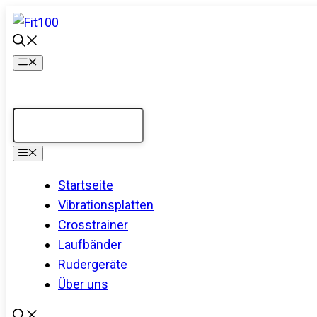
Zum
Inhalt
springen
Menü
Menü
Startseite
Vibrationsplatten
Crosstrainer
Laufbänder
Rudergeräte
Über uns