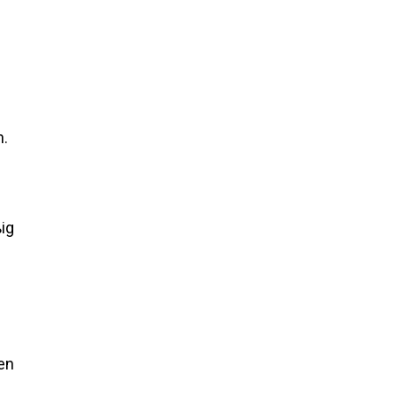
n.
ig
en