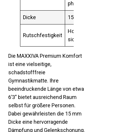
phthalatfrei
Dicke
15 mm
Hoch für
Rutschfestigkeit
sicheren Halt
Die MAXXIVA Premium Komfort
ist eine vielseitige,
schadstofffreie
Gymnastikmatte. Ihre
beeindruckende Länge von etwa
6’3″ bietet ausreichend Raum
selbst für größere Personen.
Dabei gewährleisten die 15 mm
Dicke eine hervorragende
Dämpfung und Gelenkschonung.