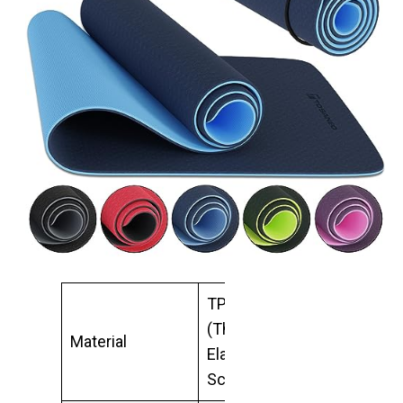
TPE
(Thermoplastische
Material
Elastomere),
Schadstofffrei