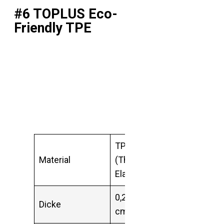
#6 TOPLUS Eco-
Friendly TPE
TPE
Material
(Thermoplastische
Elastomere)
0,24 Inch (ca. 0,6
Dicke
cm)