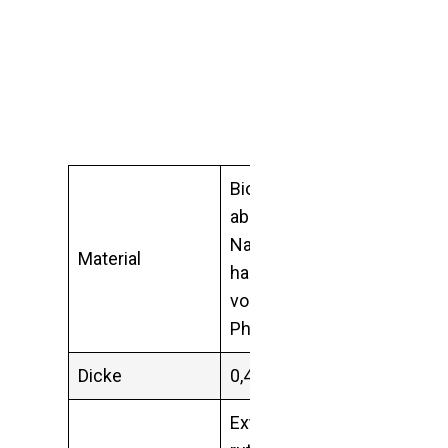
Biologisch
abbaubarer
Naturkautschuk,
Material
hautfreundlich, frei
von PVC und
Phthalaten
Dicke
0,4 cm
Extrem