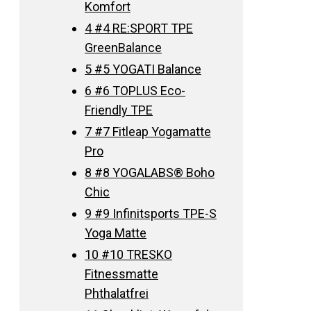
Komfort
4
#4 RE:SPORT TPE
GreenBalance
5
#5 YOGATI Balance
6
#6 TOPLUS Eco-
Friendly TPE
7
#7 Fitleap Yogamatte
Pro
8
#8 YOGALABS® Boho
Chic
9
#9 Infinitsports TPE-S
Yoga Matte
10
#10 TRESKO
Fitnessmatte
Phthalatfrei