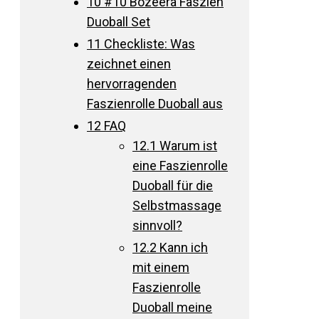
10
#10 Bozeera Faszien
Duoball Set
11
Checkliste: Was
zeichnet einen
hervorragenden
Faszienrolle Duoball aus
12
FAQ
12.1
Warum ist
eine Faszienrolle
Duoball für die
Selbstmassage
sinnvoll?
12.2
Kann ich
mit einem
Faszienrolle
Duoball meine