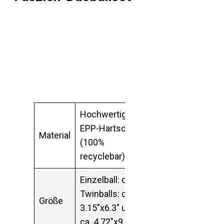
Hochwertiger
EPP-Hartschaum
Material
(100%
recyclebar)
Einzelball: ca. 4″,
Twinballs: ca.
Größe
3.15″x6.3″ und
ca. 4.72″x9.45″