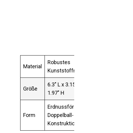
Robustes
Material
Kunststoffmaterial
6.3″ L x 3.15″ B x
Größe
1.97″ H
Erdnussförmige
Form
Doppelball-
Konstruktion