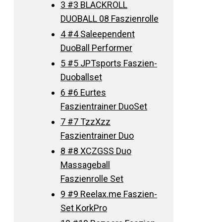
3
#3 BLACKROLL
DUOBALL 08 Faszienrolle
4
#4 Saleependent
DuoBall Performer
5
#5 JPTsports Faszien-
Duoballset
6
#6 Eurtes
Faszientrainer DuoSet
7
#7 TzzXzz
Faszientrainer Duo
8
#8 XCZGSS Duo
Massageball
Faszienrolle Set
9
#9 Reelax.me Faszien-
Set KorkPro