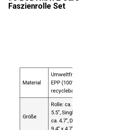
Faszienrolle Set
Umweltfreundliches
Material
EPP (100%
recyclebar)
Rolle: ca. 13.8″ x
5.5″, Single Ball: Ø
Größe
ca. 4.7″, Duo-Ball: ca.
9.4″ x 4.7″