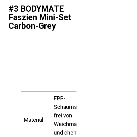
#3 BODYMATE
Faszien Mini-Set
Carbon-Grey
EPP-
Schaumstoff,
frei von
Material
Weichmachern
und chemischen