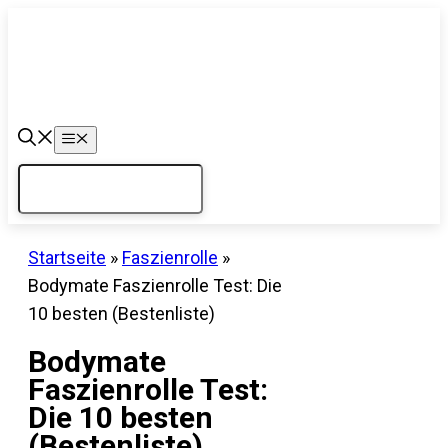
Zum
Inhalt
springen
Menü
Startseite
»
Faszienrolle
»
Bodymate Faszienrolle Test: Die
10 besten (Bestenliste)
Bodymate
Faszienrolle Test:
Die 10 besten
(Bestenliste)