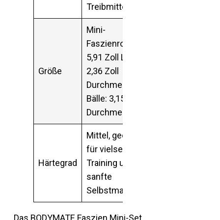
Treibmitteln
Mini-
Faszienrolle:
5,91 Zoll Länge,
Größe
2,36 Zoll
Durchmesser;
Bälle: 3,15 Zoll
Durchmesser
Mittel, geeignet
für vielseitiges
Härtegrad
Training und
sanfte
Selbstmassagen
Das BODYMATE Faszien Mini-Set